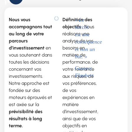
Nous vous
Définition des
« Le
accompagnons tout
objectifs
: Nous
succès
au long de votre
réalisons une
est une
parcours
analyse de vos
conséquence
d’investissement
en
besoins en
et non un
vous soutenant dans
matière de
but. »
toutes les décisions
performance, de
Gustave
concernant vos
votre tolérance
Flaubert
investissements.
aux risques, de
Notre approche
est
vos préférences,
fondée sur des
de vos
moteurs éprouvés et
expériences en
est axée sur la
matière
prévisibilité des
d’investissement,
résultats à long
ainsi que de vos
terme.
objectifs en