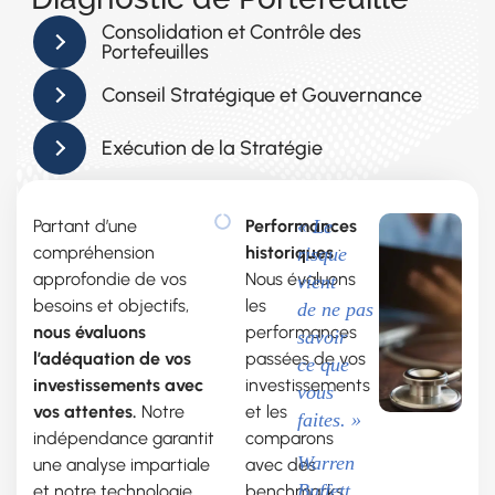
Consolidation et Contrôle des
Portefeuilles
Conseil Stratégique et Gouvernance
Exécution de la Stratégie
Partant d’une
Performances
« Le
compréhension
historiques
:
risque
approfondie de vos
Nous évaluons
vient
besoins et objectifs,
les
de ne pas
nous évaluons
performances
savoir
l’adéquation de vos
passées de vos
ce que
investissements avec
investissements
vous
vos attentes.
Notre
et les
faites. »
indépendance garantit
comparons
Warren
une analyse impartiale
avec des
Buffett
et notre technologie
benchmarks