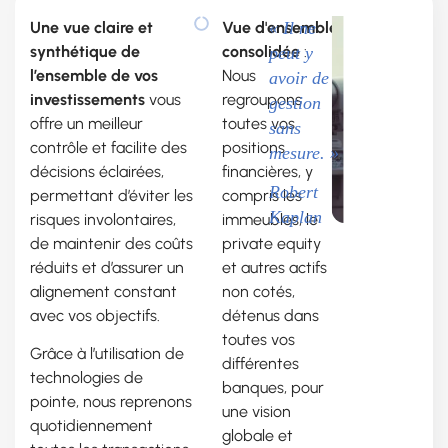
Une vue claire et
Vue d'ensemble
« Il ne
synthétique de
consolidée
:
peut y
l’ensemble de vos
Nous
avoir
de
investissements
vous
regroupons
gestion
offre un meilleur
toutes vos
sans
contrôle et facilite
des
positions
mesure. »
décisions éclairées,
financières, y
Robert
permettant d’éviter les
compris les
Kaplan
risques involontaires,
immeubles, le
de maintenir des coûts
private equity
réduits et d’assurer un
et autres actifs
alignement constant
non cotés,
avec vos objectifs.
détenus dans
toutes vos
Grâce à l’utilisation de
différentes
technologies de
banques, pour
pointe, nous reprenons
une vision
quotidiennement
globale et