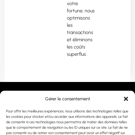
votre
fortune, nous
optimisons
les
transactions
et éliminons
les coûts
superflus.
Gérer le consentement
Co
Pour offrir les meilleures expériences, nous utilisons des technologies telles que
Accompagnement stratégique vers vos objectifs.
les cookies pour stocker et/ou accéder aux informations des appareils. Le fait
Politique de confidentialité
de consentir à ces technologies nous permettra de traiter des données telles
que le comportement de navigation ou les ID uniques sur ce site. Le fait de ne
pas consentir ou de retirer son consentement peut avoir un effet négatif sur
Politique de cookies