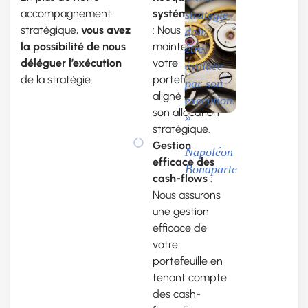
accompagnement
systématique
stratégie
stratégique,
vous avez
: Nous
doit
la possibilité de nous
maintenons
être
déléguer l’exécution
votre
évaluée
de la stratégie.
portefeuille
par son
aligné avec
exécution.
son allocation
»
stratégique.
Gestion
Napoléon
efficace des
Bonaparte
cash-flows
:
Nous assurons
une gestion
efficace de
votre
portefeuille en
tenant compte
des cash-